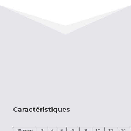
Caractéristiques
Ø mm
3
4
5
6
8
10
12
14