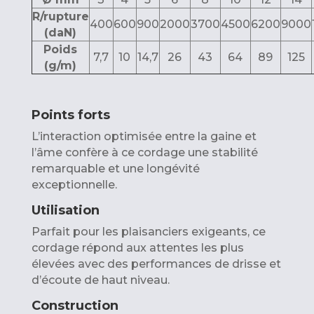
R/rupture
400
600
900
2000
3700
4500
6200
9000
(daN)
Poids
7,7
10
14,7
26
43
64
89
125
(g/m)
Points forts
L’interaction optimisée entre la gaine et
l’âme confère à ce cordage une stabilité
remarquable et une longévité
exceptionnelle.
Utilisation
Parfait pour les plaisanciers exigeants, ce
cordage répond aux attentes les plus
élevées avec des performances de drisse et
d’écoute de haut niveau.
Construction